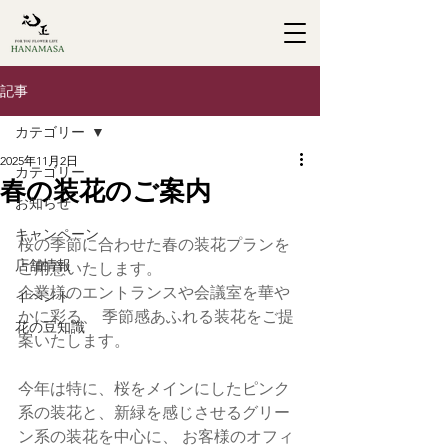
記事
カテゴリー
2025年11月2日
カテゴリー
春の装花のご案内
お知らせ
キャンペーン
桜の季節に合わせた春の装花プランを
店舗情報
ご用意いたします。
企業様のエントランスや会議室を華や
イベント
かに彩る、 季節感あふれる装花をご提
花の豆知識
案いたします。
今年は特に、桜をメインにしたピンク
系の装花と、新緑を感じさせるグリー
ン系の装花を中心に、 お客様のオフィ