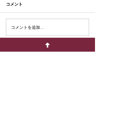
コメント
コメントを追加…
法人様向けサービスを拡充しまし
た
FOR YOU FLOWER LIFE
七尾花正株式会社
〒926-0031
石川県七尾市古府町に部37番地の5
TEL: 0767-53-1222
FAX: 0767-53-3000
office@hanamasa.jp