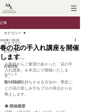
記事
カテゴリー
2025年11月2日
カテゴリー
春の花の手入れ講座を開催
お知らせ
します
キャンペーン
お客様からご要望の多かった「花の手
店舗情報
入れ講座」を本店にて開催いたしま
イベント
す。 
花の豆知識
切り花を長持ちさせる方法や、季節ご
との花の楽しみ方をプロの視点からお
教えします。
◆ 開催概要