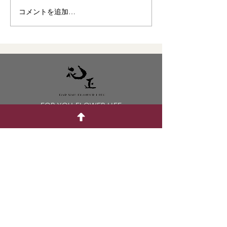
コメントを追加…
FOR YOU FLOWER LIFE
七尾花正株式会社
〒926-0031
石川県七尾市古府町に部37番地の5
TEL: 0767-53-1222
FAX: 0767-53-3000
office@hanamasa.jp
営業時間
古府町本店 9:00〜18:00（平日）