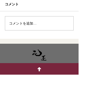
コメント
コメントを追加…
FOR YOU FLOWER LIFE
七尾花正株式会社
〒926-0031
石川県七尾市古府町に部37番地の5
TEL: 0767-53-1222
FAX: 0767-53-3000
office@hanamasa.jp